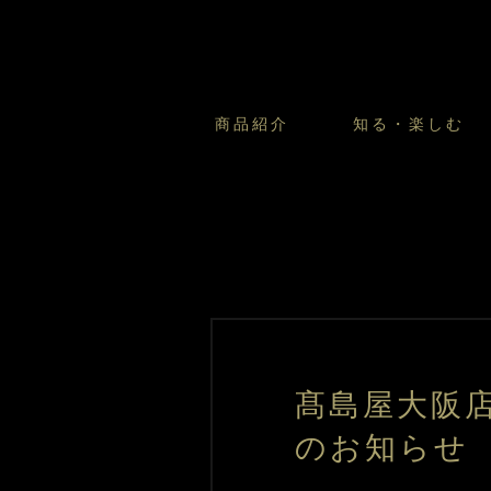
商品紹介
知る・楽しむ
カスタードプリンのこだわ
プリン・ゼリー
太陽のガレット
商品・店舗についてのお問い合
会社情報
新卒採用
フルーツオブフルーツのこだ
サマーギフトセット
キツネとレモン
お客様の声から
バレンタインとモロゾフにつ
フローズンスイーツ
カフェモロゾフ
焼き菓子マルシェ／窯だしクッキ
髙島屋大阪店
のお知らせ