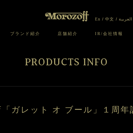
En
中文
العربية
ブランド紹介
店舗紹介
IR/会社情報
り
オンラインショップについてのお問い合わ
チーズケーキのこだわり
ガレット・ネージュ
ケーキ
わせ
IR情報
契約社員・アルバイト採用
CSR
せ
PRODUCTS INFO
わり
焼き菓子のこだわり
ガレット オ ブール
クッキー
いて
北海道スイーツ工場
モロゾフ エクラ
ー＆パイ
「ガレット オ ブール」１周年