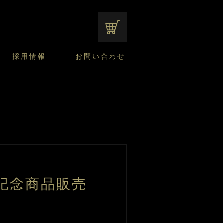
オンラインショップ
採用情報
お問い合わせ
ファンシーデザートのこだわり
サマーデザート
CUSTA
よくあるご質問
中途採用
ニュースリリース
モロゾフのご当地の焼き菓子
みみずく洋菓子店
焼き菓子
窯だしチーズケーキ
通信販売のご案内
記念商品販売