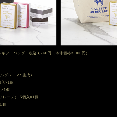
フトバッグ   税込3,240円（本体価格3,000円） 
グレー or 生成）
個入×1個　
入×1個　
フレーズ） 5個入×1個
1個