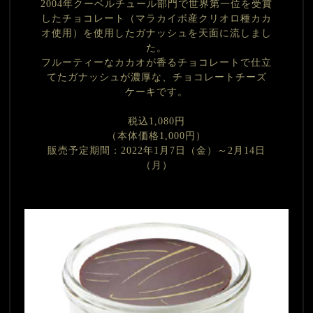
2004年クーベルチュール部門で世界第一位を受賞
したチョコレート（マラカイボ産クリオロ種カカ
オ使用）を使用したガナッシュを天面に流しまし
た。
フルーティーなカカオが香るチョコレートで仕立
てたガナッシュが濃厚な、チョコレートチーズ
ケーキです。
税込1,080円
（本体価格1,000円）
販売予定期間：2022年1月7日（金）～2月14日
（月）