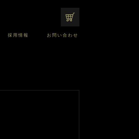
オンラインショップ
採用情報
お問い合わせ
ファンシーデザートのこだわり
サマーデザート
CUSTA
よくあるご質問
中途採用
ニュースリリース
モロゾフのご当地の焼き菓子
みみずく洋菓子店
焼き菓子
窯だしチーズケーキ
通信販売のご案内