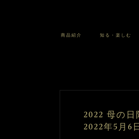
商品紹介
知る・楽しむ
カスタードプリンのこだわ
プリン・ゼリー
太陽のガレット
商品・店舗についてのお問い合
会社情報
新卒採用
フルーツオブフルーツのこだ
サマーギフトセット
キツネとレモン
お客様の声から
バレンタインとモロゾフにつ
フローズンスイーツ
カフェモロゾフ
焼き菓子マルシェ／窯だしクッキ
2022 母
2022年5月