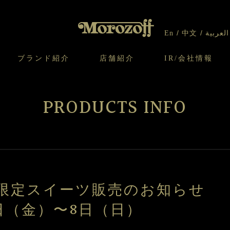
En
中文
العربية
ブランド紹介
店舗紹介
IR/会社情報
り
オンラインショップについてのお問い合わ
チーズケーキのこだわり
ガレット・ネージュ
ケーキ
わせ
IR情報
契約社員・アルバイト採用
CSR
せ
PRODUCTS INFO
わり
焼き菓子のこだわり
ガレット オ ブール
クッキー
いて
北海道スイーツ工場
モロゾフ エクラ
ー＆パイ
の日限定スイーツ販売のお知らせ
6日（金）〜8日（日）