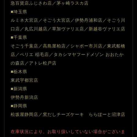
急百貨店ふじさわ店／茅ヶ崎ラスカ店
■埼玉県
ルミネ大宮店／そごう大宮店／伊勢丹浦和店／そごう川
口店／丸広川越店／草加ヴァリエ店／新越谷ヴァリエ店
■千葉県
そごう千葉店／高島屋柏店／シャポー市川店／東武船橋
店／ペリエ 稲毛店／タカシマヤフードメゾン おおたか
の森店／アトレ松戸店
■栃木県
東武宇都宮店
■新潟県
伊勢丹新潟店
■静岡県
松坂屋静岡店／窯だしチーズケーキ　ららぽーと沼津店
在庫状況により、お取り扱いしていない場合がございま