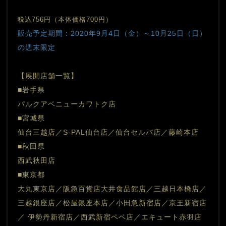
税込756円（本体価格700円）
販売予定期間：2020年9月4日（金）～10月25日（日）
の週末限定
【展開店舗一覧】
■岩手県
パルクアベニューカワトク店
■宮城県
仙台三越店／S-PAL仙台店／仙台セルバ店／藤崎本店
■秋田県
西武秋田店
■東京都
大丸東京店／阪急百貨店大井食品館店／三越日本橋店／
三越銀座店／松屋銀座本店／小田急新宿店／京王新宿店
／ 伊勢丹新宿店／西武新宿ペペ店／エキュート赤羽店