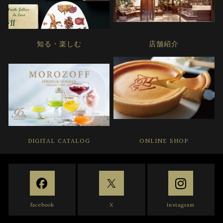
知る・楽しむ
店舗紹介
DIGITAL CATALOG
ONLINE SHOP
facebook
X
instagram