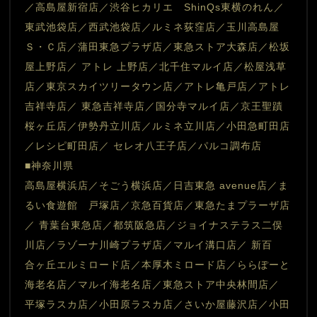
／高島屋新宿店／渋谷ヒカリエ　ShinQs東横のれん／
東武池袋店／西武池袋店／ルミネ荻窪店／玉川高島屋
Ｓ・Ｃ店／蒲田東急プラザ店／東急ストア大森店／松坂
屋上野店／ アトレ 上野店／北千住マルイ店／松屋浅草
店／東京スカイツリータウン店／アトレ亀戸店／アトレ
吉祥寺店／ 東急吉祥寺店／国分寺マルイ店／京王聖蹟
桜ヶ丘店／伊勢丹立川店／ルミネ立川店／小田急町田店
／レシピ町田店／ セレオ八王子店／パルコ調布店
■神奈川県
高島屋横浜店／そごう横浜店／日吉東急 avenue店／ま
るい食遊館　戸塚店／京急百貨店／東急たまプラーザ店
／ 青葉台東急店／都筑阪急店／ジョイナステラス二俣
川店／ラゾーナ川崎プラザ店／マルイ溝口店／ 新百
合ヶ丘エルミロード店／本厚木ミロード店／ららぽーと
海老名店／マルイ海老名店／東急ストア中央林間店／ 
平塚ラスカ店／小田原ラスカ店／さいか屋藤沢店／小田