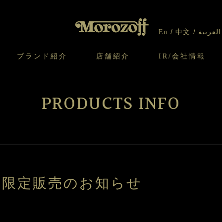
En
中文
العربية
ブランド紹介
店舗紹介
IR/会社情報
り
オンラインショップについてのお問い合わ
チーズケーキのこだわり
ガレット・ネージュ
ケーキ
わせ
IR情報
契約社員・アルバイト採用
CSR
せ
PRODUCTS INFO
わり
焼き菓子のこだわり
ガレット オ ブール
クッキー
いて
北海道スイーツ工場
モロゾフ エクラ
ー＆パイ
er's限定販売のお知らせ