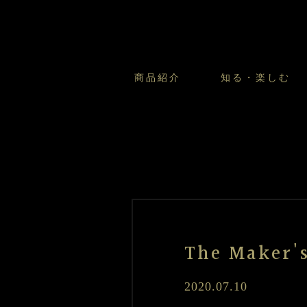
商品紹介
知る・楽しむ
カスタードプリンのこだわ
プリン・ゼリー
太陽のガレット
商品・店舗についてのお問い合
会社情報
新卒採用
フルーツオブフルーツのこだ
サマーギフトセット
キツネとレモン
お客様の声から
バレンタインとモロゾフにつ
フローズンスイーツ
カフェモロゾフ
焼き菓子マルシェ／窯だしクッキ
The Mak
2020.07.10