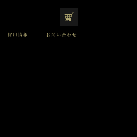
オンラインショップ
採用情報
お問い合わせ
ファンシーデザートのこだわり
サマーデザート
CUSTA
よくあるご質問
中途採用
ニュースリリース
モロゾフのご当地の焼き菓子
みみずく洋菓子店
焼き菓子
窯だしチーズケーキ
通信販売のご案内