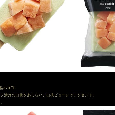
格370円）
ップ漬けの白桃をあしらい、白桃ピューレでアクセント。
ー。