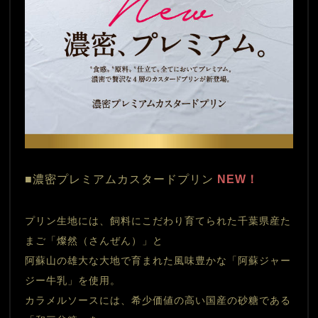
■濃密プレミアムカスタードプリン
 NEW！
プリン生地には、飼料にこだわり育てられた千葉県産た
まご「燦然（さんぜん）」と
阿蘇山の雄大な大地で育まれた風味豊かな「阿蘇ジャー
ジー牛乳」を使用。
カラメルソースには、希少価値の高い国産の砂糖である