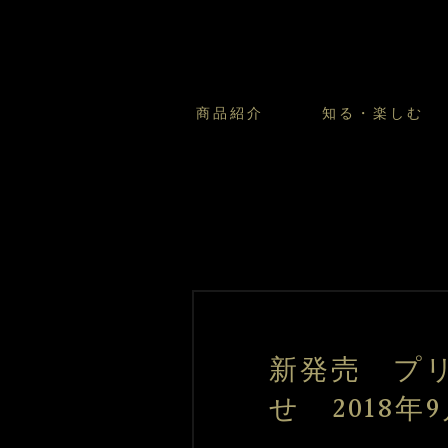
商品紹介
知る・楽しむ
カスタードプリンのこだわ
プリン・ゼリー
太陽のガレット
商品・店舗についてのお問い合
会社情報
新卒採用
フルーツオブフルーツのこだ
サマーギフトセット
キツネとレモン
お客様の声から
バレンタインとモロゾフにつ
フローズンスイーツ
カフェモロゾフ
焼き菓子マルシェ／窯だしクッキ
新発売 プ
せ 2018年