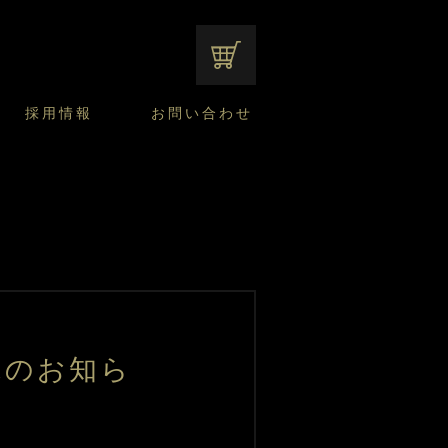
オンラインショップ
採用情報
お問い合わせ
ファンシーデザートのこだわり
サマーデザート
CUSTA
よくあるご質問
中途採用
ニュースリリース
モロゾフのご当地の焼き菓子
みみずく洋菓子店
焼き菓子
窯だしチーズケーキ
通信販売のご案内
売のお知ら