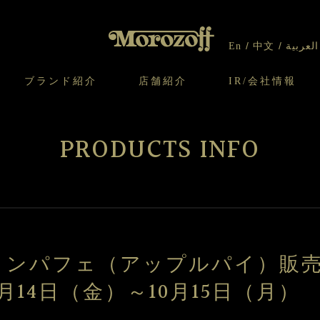
En
中文
العربية
ブランド紹介
店舗紹介
IR/会社情報
り
オンラインショップについてのお問い合わ
チーズケーキのこだわり
ガレット・ネージュ
ケーキ
わせ
IR情報
契約社員・アルバイト採用
CSR
せ
PRODUCTS INFO
わり
焼き菓子のこだわり
ガレット オ ブール
クッキー
いて
北海道スイーツ工場
モロゾフ エクラ
ー＆パイ
リンパフェ（アップルパイ）販
9月14日（金）～10月15日（月）