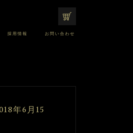
オンラインショップ
採用情報
お問い合わせ
ファンシーデザートのこだわり
サマーデザート
CUSTA
よくあるご質問
中途採用
ニュースリリース
モロゾフのご当地の焼き菓子
みみずく洋菓子店
焼き菓子
窯だしチーズケーキ
通信販売のご案内
8年6月15