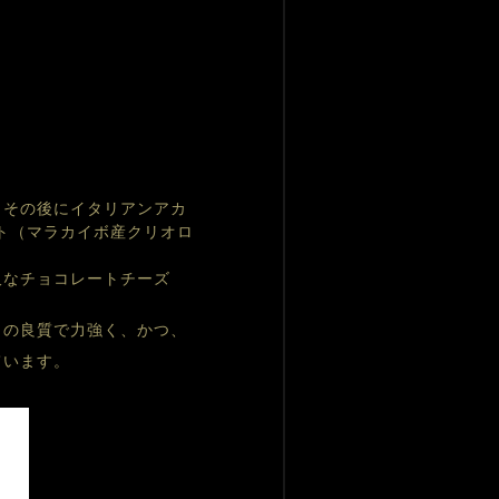
、その後にイタリアンアカ
ト（マラカイボ産クリオロ
沢なチョコレートチーズ
）の良質で力強く、かつ、
ています。