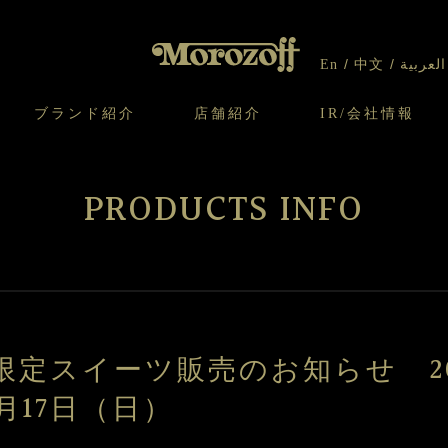
En
中文
العربية
ブランド紹介
店舗紹介
IR/会社情報
り
オンラインショップについてのお問い合わ
チーズケーキのこだわり
ガレット・ネージュ
ケーキ
わせ
IR情報
契約社員・アルバイト採用
CSR
せ
PRODUCTS INFO
わり
焼き菓子のこだわり
ガレット オ ブール
クッキー
いて
北海道スイーツ工場
モロゾフ エクラ
ー＆パイ
日限定スイーツ販売のお知らせ 201
月17日（日）