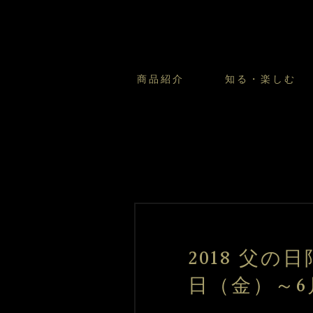
商品紹介
知る・楽しむ
カスタードプリンのこだわ
プリン・ゼリー
太陽のガレット
商品・店舗についてのお問い合
会社情報
新卒採用
フルーツオブフルーツのこだ
サマーギフトセット
キツネとレモン
お客様の声から
バレンタインとモロゾフにつ
フローズンスイーツ
カフェモロゾフ
焼き菓子マルシェ／窯だしクッキ
2018 父の
日（金）～6