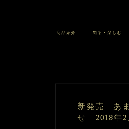
商品紹介
知る・楽しむ
カスタードプリンのこだわ
プリン・ゼリー
太陽のガレット
商品・店舗についてのお問い合
会社情報
新卒採用
フルーツオブフルーツのこだ
サマーギフトセット
キツネとレモン
お客様の声から
バレンタインとモロゾフにつ
フローズンスイーツ
カフェモロゾフ
焼き菓子マルシェ／窯だしクッキ
新発売 あ
せ 2018年