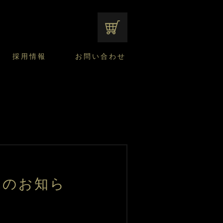
オンラインショップ
採用情報
お問い合わせ
ファンシーデザートのこだわり
サマーデザート
CUSTA
よくあるご質問
中途採用
ニュースリリース
モロゾフのご当地の焼き菓子
みみずく洋菓子店
焼き菓子
窯だしチーズケーキ
通信販売のご案内
売のお知ら