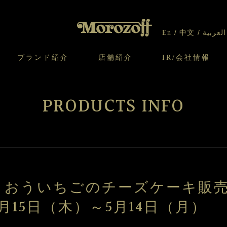
En
中文
العربية
ブランド紹介
店舗紹介
IR/会社情報
り
オンラインショップについてのお問い合わ
チーズケーキのこだわり
ガレット・ネージュ
ケーキ
わせ
IR情報
契約社員・アルバイト採用
CSR
せ
PRODUCTS INFO
わり
焼き菓子のこだわり
ガレット オ ブール
クッキー
いて
北海道スイーツ工場
モロゾフ エクラ
ー＆パイ
まおういちごのチーズケーキ販
2月15日（木）～5月14日（月）