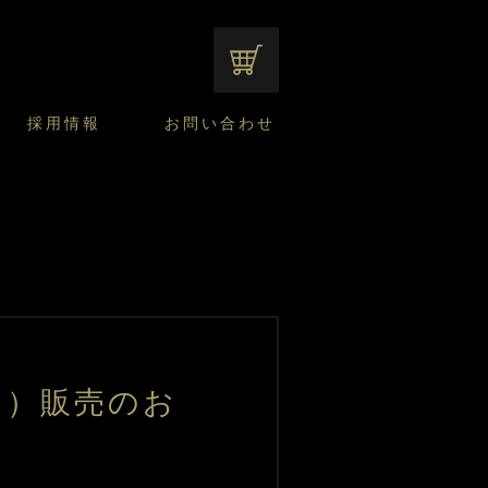
オンラインショップ
採用情報
お問い合わせ
ファンシーデザートのこだわり
サマーデザート
CUSTA
よくあるご質問
中途採用
ニュースリリース
モロゾフのご当地の焼き菓子
みみずく洋菓子店
焼き菓子
窯だしチーズケーキ
通信販売のご案内
ニ）販売のお