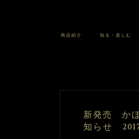
商品紹介
知る・楽しむ
カスタードプリンのこだわ
プリン・ゼリー
太陽のガレット
商品・店舗についてのお問い合
会社情報
新卒採用
フルーツオブフルーツのこだ
サマーギフトセット
キツネとレモン
お客様の声から
バレンタインとモロゾフにつ
フローズンスイーツ
カフェモロゾフ
焼き菓子マルシェ／窯だしクッキ
新発売 か
知らせ 201