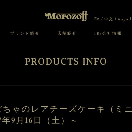
En
中文
العربية
ブランド紹介
店舗紹介
IR/会社情報
り
オンラインショップについてのお問い合わ
チーズケーキのこだわり
ガレット・ネージュ
ケーキ
わせ
IR情報
契約社員・アルバイト採用
CSR
せ
PRODUCTS INFO
わり
焼き菓子のこだわり
ガレット オ ブール
クッキー
いて
北海道スイーツ工場
モロゾフ エクラ
ー＆パイ
ぼちゃのレアチーズケーキ（ミ
7年9月16日（土）～