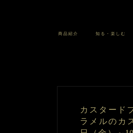
商品紹介
知る・楽しむ
カスタードプリンのこだわ
プリン・ゼリー
太陽のガレット
商品・店舗についてのお問い合
会社情報
新卒採用
フルーツオブフルーツのこだ
サマーギフトセット
キツネとレモン
お客様の声から
バレンタインとモロゾフにつ
フローズンスイーツ
カフェモロゾフ
焼き菓子マルシェ／窯だしクッキ
カスタード
ラメルのカス