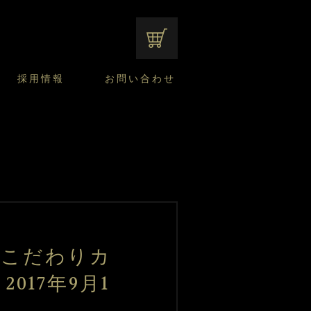
オンラインショップ
採用情報
お問い合わせ
ファンシーデザートのこだわり
サマーデザート
CUSTA
よくあるご質問
中途採用
ニュースリリース
モロゾフのご当地の焼き菓子
みみずく洋菓子店
焼き菓子
窯だしチーズケーキ
通信販売のご案内
 こだわりカ
17年9月1