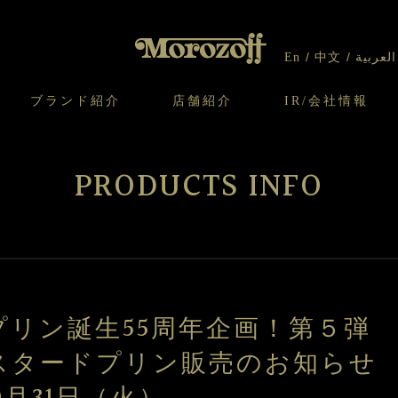
En
中文
العربية
ブランド紹介
店舗紹介
IR/会社情報
り
オンラインショップについてのお問い合わ
チーズケーキのこだわり
ガレット・ネージュ
ケーキ
わせ
IR情報
契約社員・アルバイト採用
CSR
せ
PRODUCTS INFO
わり
焼き菓子のこだわり
ガレット オ ブール
クッキー
いて
北海道スイーツ工場
モロゾフ エクラ
ー＆パイ
プリン誕生55周年企画！第５弾
タードプリン販売のお知らせ 20