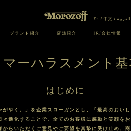
En
中文
العربية
ブランド紹介
店舗紹介
IR/会社情報
り
オンラインショップについてのお問い合わ
チーズケーキのこだわり
ガレット・ネージュ
ケーキ
わせ
IR情報
契約社員・アルバイト採用
CSR
せ
タマーハラスメント基
わり
焼き菓子のこだわり
ガレット オ ブール
クッキー
いて
北海道スイーツ工場
モロゾフ エクラ
ー＆パイ
はじめに
かがやく。」を企業スローガンとし、「最高のおいし
日々進化することで、全てのお客様に感動と笑顔をお
様からいただくご意見やご要望を真摯に受け止め、商