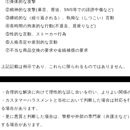
①身体的な攻撃
②精神的な攻撃(暴言、脅迫、SNS等での誹謗中傷など)
③継続的な（繰り返される）、執拗な（しつこい）言動
④長時間の拘束的な行動(不退去、居座りなど)
⑤性的な言動、ストーカー行為
⑥人格否定や差別的な言動
⑦不当な商品交換の要求や金銭補償の要求
上記記載は例示であり、これらに限られるものではありません。
・合理的な解決に向けて理性的な話し合いを行い、よりよい関係
・カスタマーハラスメントと当社において判断した場合は対応を
る場合があります。
・更に悪質と判断した場合は、警察や外部の専門家（弁護士など
する場合があります。