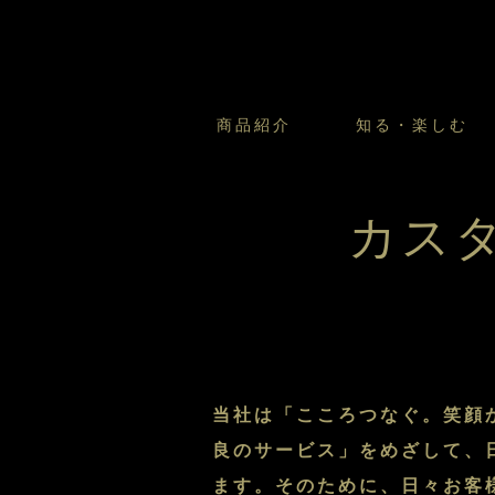
商品紹介
知る・楽しむ
カスタードプリンのこだわ
プリン・ゼリー
太陽のガレット
商品・店舗についてのお問い合
会社情報
新卒採用
カス
フルーツオブフルーツのこだ
サマーギフトセット
キツネとレモン
お客様の声から
バレンタインとモロゾフにつ
フローズンスイーツ
カフェモロゾフ
焼き菓子マルシェ／窯だしクッキ
当社は「こころつなぐ。笑顔
良のサービス」をめざして、
ます。そのために、日々お客