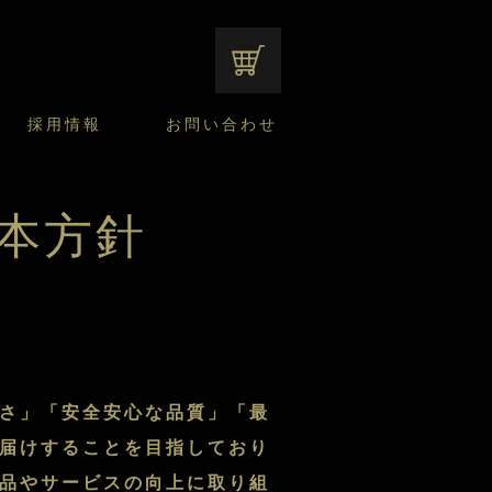
オンラインショップ
採用情報
お問い合わせ
ファンシーデザートのこだわり
サマーデザート
CUSTA
よくあるご質問
中途採用
ニュースリリース
本方針
モロゾフのご当地の焼き菓子
みみずく洋菓子店
焼き菓子
窯だしチーズケーキ
通信販売のご案内
さ」「安全安心な品質」「最
届けすることを目指しており
品やサービスの向上に取り組