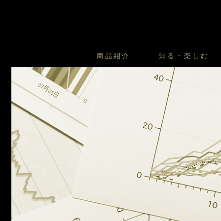
商品紹介
知る・楽しむ
カスタードプリンのこだわ
プリン・ゼリー
太陽のガレット
商品・店舗についてのお問い合
会社情報
新卒採用
フルーツオブフルーツのこだ
サマーギフトセット
キツネとレモン
お客様の声から
バレンタインとモロゾフにつ
フローズンスイーツ
カフェモロゾフ
焼き菓子マルシェ／窯だしクッキ