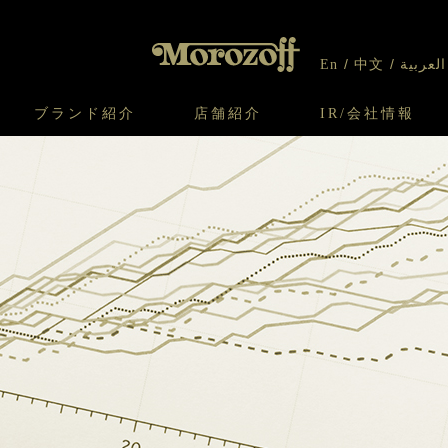
En
中文
العربية
ブランド紹介
店舗紹介
IR/会社情報
り
オンラインショップについてのお問い合わ
チーズケーキのこだわり
ガレット・ネージュ
ケーキ
わせ
IR情報
契約社員・アルバイト採用
CSR
せ
わり
焼き菓子のこだわり
ガレット オ ブール
クッキー
いて
北海道スイーツ工場
モロゾフ エクラ
ー＆パイ