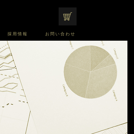
オンラインショップ
採用情報
お問い合わせ
ファンシーデザートのこだわり
サマーデザート
CUSTA
よくあるご質問
中途採用
ニュースリリース
モロゾフのご当地の焼き菓子
みみずく洋菓子店
焼き菓子
窯だしチーズケーキ
通信販売のご案内