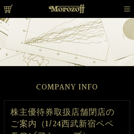
オンラインショップ
COMPANY INFO
株主優待券取扱店舗閉店の
ご案内（1/24西武新宿ペペ