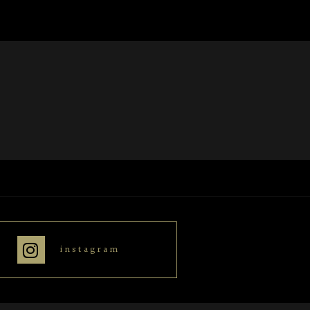
instagram