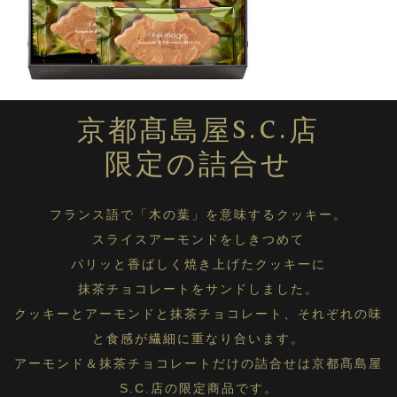
（京都宇治抹茶使用）
京のお濃茶チーズケーキ
北海道根釧チーズケーキ
コーヒーミルクプリン （キリマンジャロ）
京都髙島屋S.C.店
モロゾフ エクラに戻る
限定の詰合せ
フランス語で「木の葉」を意味するクッキー。
スライスアーモンドをしきつめて
パリッと香ばしく焼き上げたクッキーに
抹茶チョコレートをサンドしました。
クッキーとアーモンドと抹茶チョコレート、それぞれの味
と食感が繊細に重なり合います。
アーモンド＆抹茶チョコレートだけの詰合せは京都髙島屋
S.C.店の限定商品です。