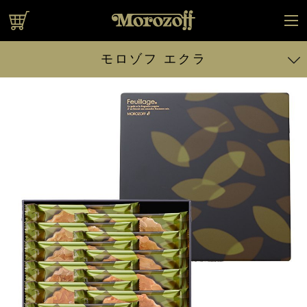
オンラインショップ
モロゾフ エクラ
日本橋ファヤージュ
ファンベック
プリンのケーキ
ファヤージュ
（抹茶）
宇治抹茶フィナンシェ
天緑
カスタードプリンé
（エクラ）
プリンブッセ
お濃茶プリン