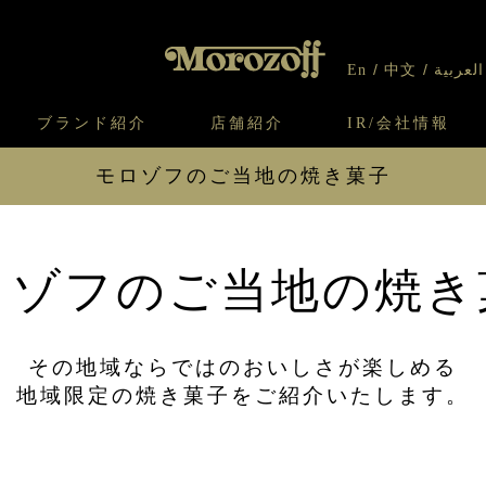
En
中文
العربية
ブランド紹介
店舗紹介
IR/会社情報
モロゾフのご当地の焼き菓子
り
オンラインショップについてのお問い合わ
チーズケーキのこだわり
ガレット・ネージュ
ケーキ
わせ
IR情報
契約社員・アルバイト採用
CSR
せ
わり
焼き菓子のこだわり
ガレット オ ブール
クッキー
いて
北海道スイーツ工場
モロゾフ エクラ
ロゾフのご当地の焼き
ー＆パイ
その地域ならではのおいしさが楽しめる
地域限定の焼き菓子をご紹介いたします。