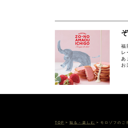
福
レ
あ
お
TOP
知る・楽しむ
モロゾフのご