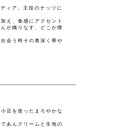
カディア。主役のナッツに
を加え、食感にアクセント
りんが織りなす、どこか懐
と出会う時その奥深く華や
産小豆を使ったまろやかな
さであんクリームと生地の