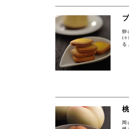
卵
1
る
岡