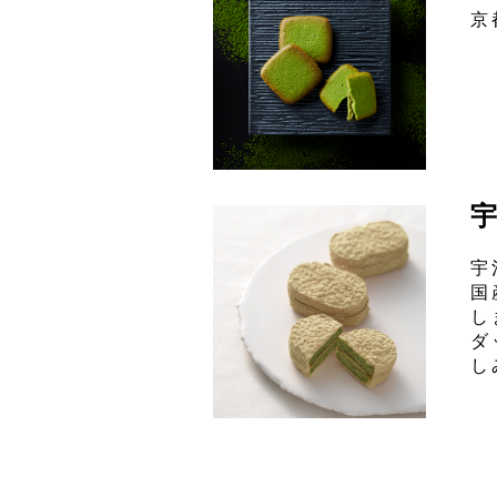
京
宇
国
し
ダ
し