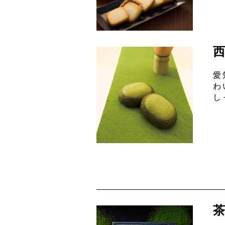
愛
わ
し