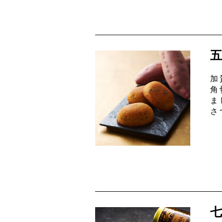
加
角
ま
さ