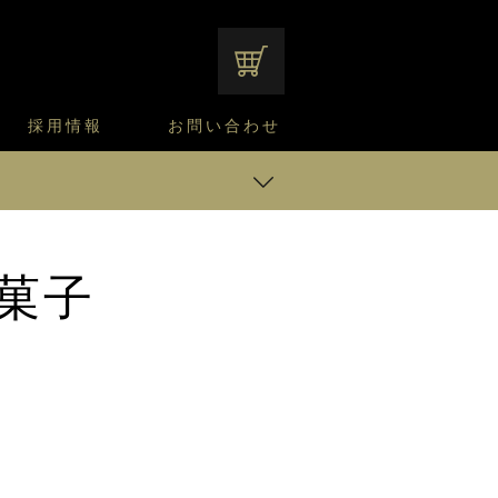
オンラインショップ
採用情報
お問い合わせ
ファンシーデザートのこだわり
サマーデザート
CUSTA
よくあるご質問
中途採用
ニュースリリース
モロゾフのご当地の焼き菓子
みみずく洋菓子店
焼き菓子
窯だしチーズケーキ
通信販売のご案内
菓子