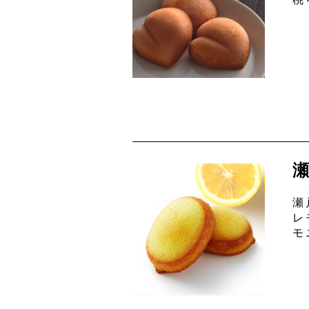
桃
瀬
レ
モ