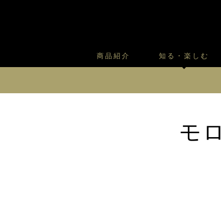
商品紹介
知る・楽しむ
カスタードプリンのこだわ
プリン・ゼリー
太陽のガレット
商品・店舗についてのお問い合
会社情報
新卒採用
フルーツオブフルーツのこだ
サマーギフトセット
キツネとレモン
お客様の声から
バレンタインとモロゾフにつ
フローズンスイーツ
カフェモロゾフ
モ
焼き菓子マルシェ／窯だしクッキ