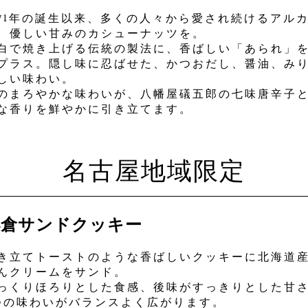
971年の誕生以来、多くの人々から愛され続けるアル
、優しい甘みのカシューナッツを。
白で焼き上げる伝統の製法に、香ばしい「あられ」
プラス。隠し味に忍ばせた、かつおだし、醤油、み
しい味わい。
のまろやかな味わいが、八幡屋礒五郎の七味唐辛子
な香りを鮮やかに引き立てます。
名古屋地域限定
小倉サンドクッキー
き立てトーストのような香ばしいクッキーに北海道
んクリームをサンド。
っくりほろりとした食感、後味がすっきりとした甘
つの味わいがバランスよく広がります。