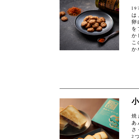
1
は
卵
を
か
こ
か
焼
あ
さ
2