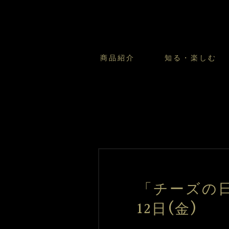
商品紹介
知る・楽しむ
カスタードプリンのこだわ
プリン・ゼリー
太陽のガレット
商品・店舗についてのお問い合
会社情報
新卒採用
フルーツオブフルーツのこだ
サマーギフトセット
キツネとレモン
お客様の声から
バレンタインとモロゾフにつ
フローズンスイーツ
カフェモロゾフ
焼き菓子マルシェ／窯だしクッキ
「チーズの日
12日(金)