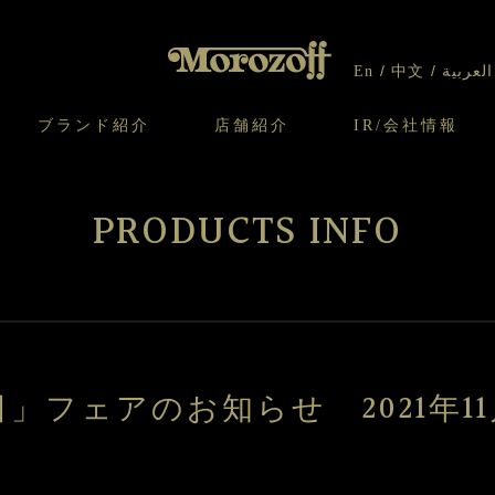
En
中文
العربية
ブランド紹介
店舗紹介
IR/会社情報
り
オンラインショップについてのお問い合わ
チーズケーキのこだわり
ガレット・ネージュ
ケーキ
わせ
IR情報
契約社員・アルバイト採用
CSR
せ
PRODUCTS INFO
わり
焼き菓子のこだわり
ガレット オ ブール
クッキー
いて
北海道スイーツ工場
モロゾフ エクラ
ー＆パイ
」フェアのお知らせ 2021年11月